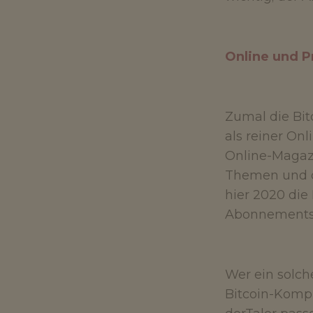
Online und P
Zumal die Bit
als reiner On
Online-Magazi
Themen und de
hier 2020 die
Abonnements
Wer ein solch
Bitcoin-Kompl