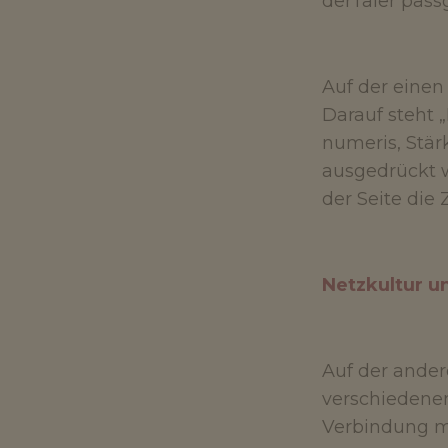
derTaler pass
Auf der einen
Darauf steht „
numeris, Stär
ausgedrückt w
der Seite die 
Netzkultur un
Auf der ander
verschiedenen
Verbindung m