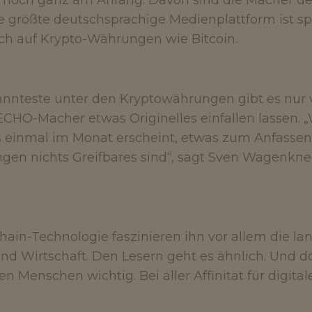
t noch ganz am Anfang. Davon sind die Macher 
e größte deutschsprachige Medienplattform ist spe
ch auf Krypto-Währungen wie Bitcoin.
nnteste unter den Kryptowährungen gibt es nur v
ECHO-Macher etwas Originelles einfallen lassen.
 einmal im Monat erscheint, etwas zum Anfassen
en nichts Greifbares sind“, sagt Sven Wagenknec
ain-Technologie faszinieren ihn vor allem die lang
und Wirtschaft. Den Lesern geht es ähnlich. Und 
elen Menschen wichtig. Bei aller Affinität für digita