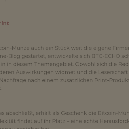
rint
coin-Münze auch ein Stück weit die eigene Firme
line-Blog gestartet, entwickelte sich BTC-ECHO 
n in diesem Themengebiet. Obwohl sich die Reda
ren Auswirkungen widmet und die Leserschaft en
 Nachfrage nach einem zusätzlichen Print-Produ
.
es abschließt, erhält als Geschenk die Bitcoin-Mün
exität findet auf ihr Platz – eine echte Herausfo