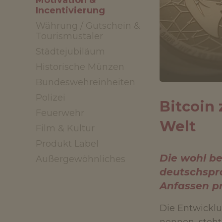
Motivation &
Incentivierung
Währung / Gutschein &
Tourismustaler
Städtejubiläum
Historische Münzen
Bundeswehreinheiten
Polizei
Bitcoin 
Feuerwehr
Welt
Film & Kultur
Produkt Label
Die wohl be
Außergewöhnliches
deutschspr
Anfassen pr
Die Entwickl