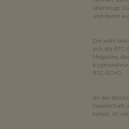
nennen, steh
überzeugt. Di
und damit au
Die wohl beka
sich die BTC-
Magazins, das
Kryptowährung
BTC-ECHO.
An der Blockch
Gesellschaft 
halten, ist vi