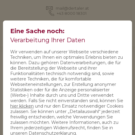
mail@dertaler.at
+43 8000 18301
derTaler
0
Eine Sache noch:
by The Coingroup
Verarbeitung Ihrer Daten
Wir verwenden auf unserer Webseite verschiedene
Techniken, um Ihnen ein optimales Erlebnis bieten zu
Kategorie
können. Dazu gehören Datenverarbeitungen, die für
die Bereitstellung der Webseite und ihrer
Funktionalitäten technisch notwendig sind, sowie
weitere Techniken, die für komfortable
Webseiteneinstellungen, zur Erstellung anonymer
Nachprägung für Museum
Statistiken oder für die Anzeige personalisierter
(Werbe-) Inhalte durch uns und Dritte verwendet
werden. Falls Sie nicht einverstanden sind, können Sie
hier klicken
und nur den Einsatz notwendiger Cookies
zulassen. Sie können unter „Detailauswahl“ jederzeit
freiwillig entscheiden, welche Verwendungen Sie
Eine Münze und ihre Geschichte
zulassen möchten. Weitere Informationen, auch zu
Ihrem jederzeitigen Widerrufsrecht, finden Sie in
unseren
Datenschutzerklarung
.