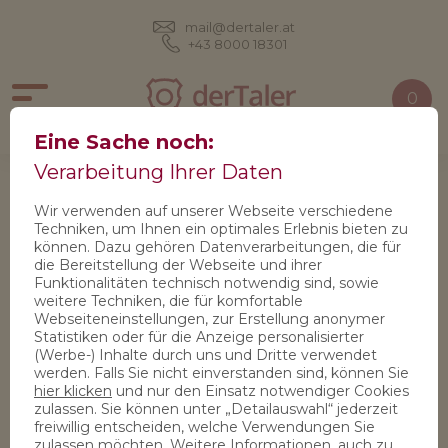
mail@dertaler.at
+43 8000 18301
derTaler
0
by The Coingroup
Eine Sache noch:
Verarbeitung Ihrer Daten
Kategorie
Wir verwenden auf unserer Webseite verschiedene
Techniken, um Ihnen ein optimales Erlebnis bieten zu
können. Dazu gehören Datenverarbeitungen, die für
die Bereitstellung der Webseite und ihrer
Funktionalitäten technisch notwendig sind, sowie
Klinikmünze zum
weitere Techniken, die für komfortable
Firmenjubiläum
Webseiteneinstellungen, zur Erstellung anonymer
Statistiken oder für die Anzeige personalisierter
(Werbe-) Inhalte durch uns und Dritte verwendet
werden. Falls Sie nicht einverstanden sind, können Sie
hier klicken
und nur den Einsatz notwendiger Cookies
zulassen. Sie können unter „Detailauswahl“ jederzeit
freiwillig entscheiden, welche Verwendungen Sie
zulassen möchten. Weitere Informationen, auch zu