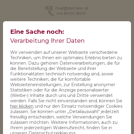
mail@dertaler.at
+43 8000 18301
derTaler
0
Eine Sache noch:
by The Coingroup
Verarbeitung Ihrer Daten
Wir verwenden auf unserer Webseite verschiedene
Techniken, um Ihnen ein optimales Erlebnis bieten zu
Kategorie
können. Dazu gehören Datenverarbeitungen, die für
die Bereitstellung der Webseite und ihrer
Funktionalitäten technisch notwendig sind, sowie
weitere Techniken, die für komfortable
Webseiteneinstellungen, zur Erstellung anonymer
Aus einem Challenge Coin
Statistiken oder für die Anzeige personalisierter
entsteht etwas Größeres
(Werbe-) Inhalte durch uns und Dritte verwendet
werden. Falls Sie nicht einverstanden sind, können Sie
hier klicken
und nur den Einsatz notwendiger Cookies
zulassen. Sie können unter „Detailauswahl“ jederzeit
freiwillig entscheiden, welche Verwendungen Sie
zulassen möchten. Weitere Informationen, auch zu
Ihrem jederzeitigen Widerrufsrecht, finden Sie in
unseren
Datenschutzerklarung
.