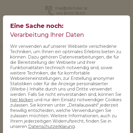
mail@dertaler.at
+43 8000 18301
derTaler
Eine Sache noch:
0
Verarbeitung Ihrer Daten
by The Coingroup
Wir verwenden auf unserer Webseite verschiedene
Techniken, um Ihnen ein optimales Erlebnis bieten zu
können. Dazu gehören Datenverarbeitungen, die für
Kategorie
die Bereitstellung der Webseite und ihrer
Funktionalitäten technisch notwendig sind, sowie
weitere Techniken, die für komfortable
Webseiteneinstellungen, zur Erstellung anonymer
Statistiken oder für die Anzeige personalisierter
Individuelle Sportmedaille
(Werbe-) Inhalte durch uns und Dritte verwendet
werden. Falls Sie nicht einverstanden sind, können Sie
hier klicken
und nur den Einsatz notwendiger Cookies
Eine bleibende Erinnerung an
zulassen. Sie können unter „Detailauswahl“ jederzeit
freiwillig entscheiden, welche Verwendungen Sie
den Erfolg
zulassen möchten. Weitere Informationen, auch zu
Ihrem jederzeitigen Widerrufsrecht, finden Sie in
unseren
Datenschutzerklarung
.
Trixi Kästle
ist seit mehr als fünfzehn