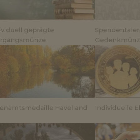
ividuell geprägte
Spendentaler
hrgangsmünze
Gedenkmünz
enamtsmedaille Havelland
Individuelle 