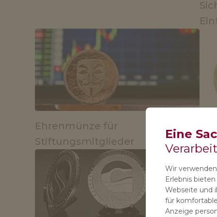
Sic
Ein
Ehrenmünze für
Spo
Eine Sa
Stiftungsmitglieder
Verarbei
Wir verwenden 
Erlebnis biete
Webseite und ih
für komfortable
Anzeige persona