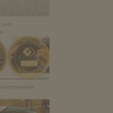
 und
e
Ehrenmedaille