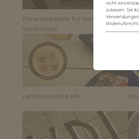
nicht einverst
zulassen. Sie k
Verwendungen S
Ehrenmedaille für besondere
Mit
Widerrufsrecht,
Verdienste
Landesmünze MV
Mün