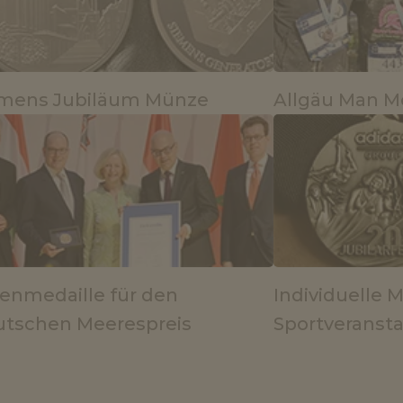
emens Jubiläum Münze
Allgäu Man Me
enmedaille für den
Individuelle M
tschen Meerespreis
Sportveranst