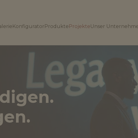
lerie
Konfigurator
Produkte
Projekte
Unser Unternehm
digen.
gen.