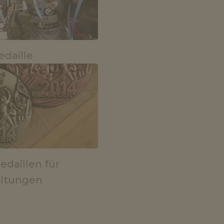
daille
edaillen für
altungen