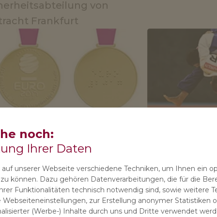
herheitsabteilung von
tracht Frankfurt
rtmedaille für Blindensport
Individuelle 
che noch:
tung Ihrer Daten
auf unserer Webseite verschiedene Techniken, um Ihnen ein o
n zu können. Dazu gehören Datenverarbeitungen, die für die Bere
rer Funktionalitäten technisch notwendig sind, sowie weitere T
 Webseiteneinstellungen, zur Erstellung anonymer Statistiken od
lisierter (Werbe-) Inhalte durch uns und Dritte verwendet werde