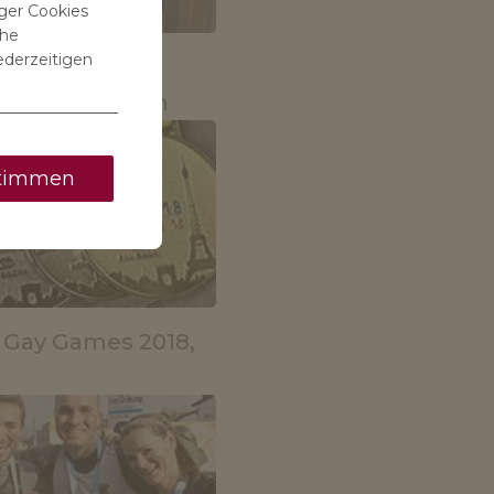
ger Cookies
che
ederzeitigen
aillen für
e Beziehungen
timmen
 Gay Games 2018,