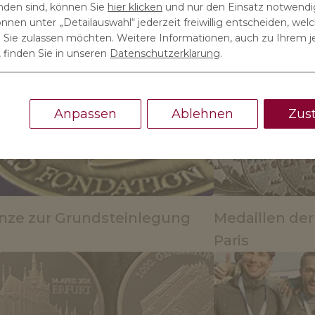
anden sind, können Sie
hier klicken
und nur den Einsatz notwendi
önnen unter „Detailauswahl“ jederzeit freiwillig entscheiden, wel
ie zulassen möchten. Weitere Informationen, auch zu Ihrem j
arbeiterehrung
Jubiläumsmed
 finden Sie in unseren
Datenschutzerklarung
.
Diplomatisch
Anpassen
Ablehnen
Zus
ze zur Grundsteinlegung
Medaillen der
Paris