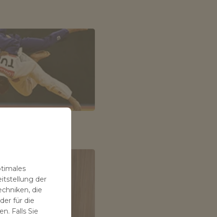
Sportmedaille
ptimales
itstellung der
echniken, die
er für die
n. Falls Sie