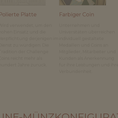
Polierte Platte
Farbiger Coin
Wird verwendet, um den
Unternehmen und
hohen Einsatz und die
Universitäten überreichen
Verpflichtung derjenigen im
individuell gestaltete
Dienst zu würdigen. Die
Medaillen und Coins an
Tradition der Challenge
Mitglieder, Mitarbeiter und
Coins reicht mehr als
Kunden als Anerkennung
hundert Jahre zurück.
für ihre Leistungen und ihr
Verbundenheit.
LINE-MÜNZKONFIGURA