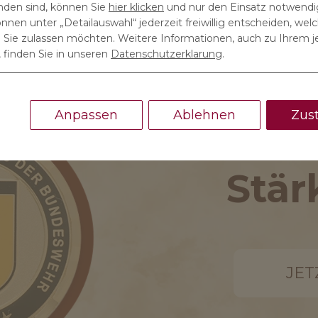
anden sind, können Sie
hier klicken
und nur den Einsatz notwendi
önnen unter „Detailauswahl“ jederzeit freiwillig entscheiden, wel
ie zulassen möchten. Weitere Informationen, auch zu Ihrem j
 finden Sie in unseren
Datenschutzerklarung
.
Anpassen
Ablehnen
Zus
Ehre
Stär
JET