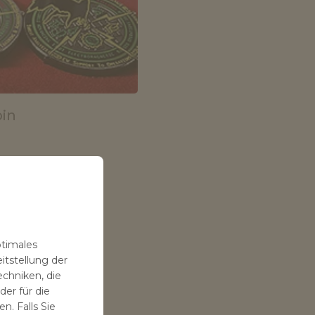
oin
ptimales
itstellung der
echniken, die
er für die
n. Falls Sie