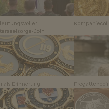
eutungsvoller
Kompaniecoi
itärseelsorge-Coin
n als Erinnerung
Fregattencoi