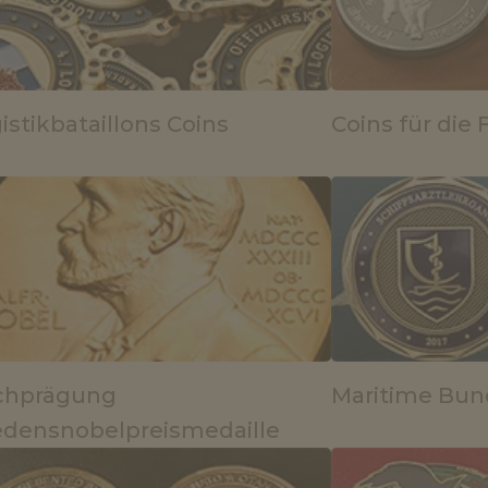
istikbataillons Coins
Coins für die 
chprägung
Maritime Bun
edensnobelpreismedaille