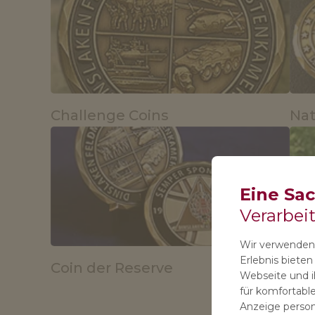
Challenge Coins
Nat
Eine Sa
Verarbei
Wir verwenden 
Erlebnis biete
Coin der Reserve
Bun
Webseite und ih
für komfortable
Anzeige persona