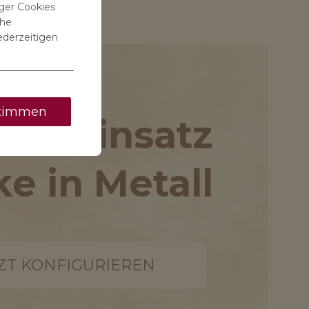
ger Cookies
che
ederzeitigen
timmen
 im Einsatz
ke in Metall
ZT KONFIGURIEREN