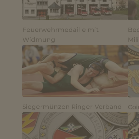
Feuerwehrmedaille mit
Bed
Widmung
Mil
Siegermünzen Ringer-Verband
Coi