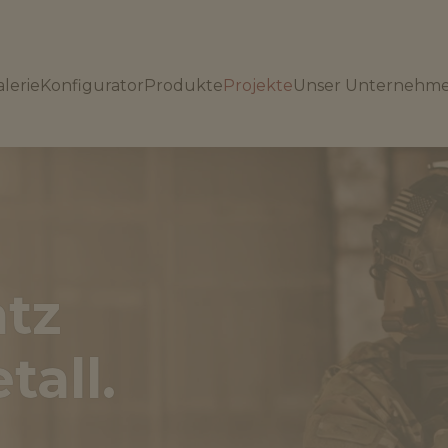
lerie
Konfigurator
Produkte
Projekte
Unser Unternehm
atz
tall.