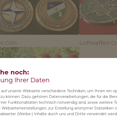
o Coin
Luftwaffen C
che noch:
tung Ihrer Daten
auf unserer Webseite verschiedene Techniken, um Ihnen ein o
n zu können. Dazu gehören Datenverarbeitungen, die für die Bere
deswehr Challenge Coins
rer Funktionalitäten technisch notwendig sind, sowie weitere T
 Webseiteneinstellungen, zur Erstellung anonymer Statistiken od
lisierter (Werbe-) Inhalte durch uns und Dritte verwendet werde