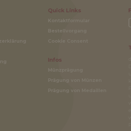
Quick Links
Kontaktformular
Bestellvorgang
zerklärung
Cookie Consent
d
Infos
ung
Münzprägung
u
Prägung von Münzen
k
P
Prägung von Medaillen
u
w
e
w
P