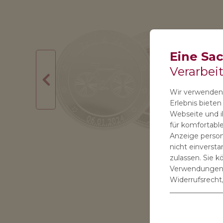
Eine Sa
Verarbei
Wir verwenden 
Erlebnis biete
Webseite und ih
für komfortable
Anzeige persona
nicht einverst
zulassen. Sie k
Verwendungen S
Widerrufsrecht,