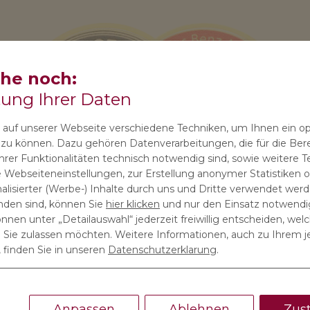
che noch:
tung Ihrer Daten
auf unserer Webseite verschiedene Techniken, um Ihnen ein o
n zu können. Dazu gehören Datenverarbeitungen, die für die Bere
rer Funktionalitäten technisch notwendig sind, sowie weitere T
 Webseiteneinstellungen, zur Erstellung anonymer Statistiken od
lisierter (Werbe-) Inhalte durch uns und Dritte verwendet werde
anden sind, können Sie
hier klicken
und nur den Einsatz notwendi
önnen unter „Detailauswahl“ jederzeit freiwillig entscheiden, wel
ie zulassen möchten. Weitere Informationen, auch zu Ihrem j
 finden Sie in unseren
Datenschutzerklarung
.
JETZT ANFRAGEN
Anpassen
Ablehnen
Zus