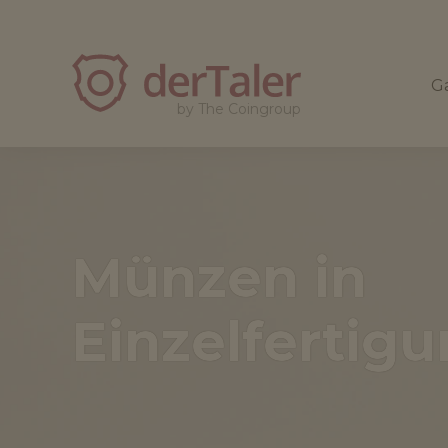
derTaler
Ga
by The Coingroup
Münzen in
Einzelfertig