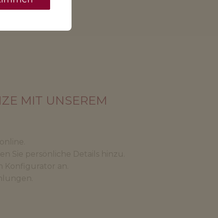
NZE MIT UNSEREM
online.
n Sie persönliche Details hinzu.
m Konfigurator an.
mlungen.