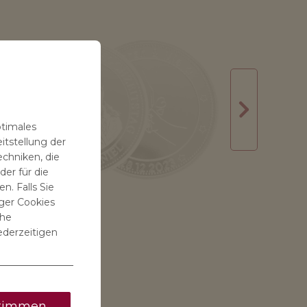
ptimales
itstellung der
echniken, die
er für die
n. Falls Sie
ger Cookies
che
ederzeitigen
timmen