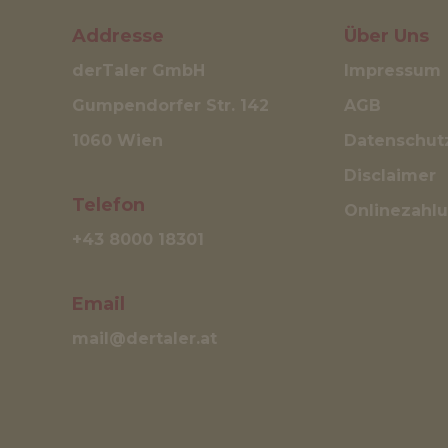
Addresse
Über Uns
derTaler GmbH
Impressum
Gumpendorfer Str. 142
AGB
1060 Wien
Datenschut
Disclaimer
Telefon
Onlinezahl
+43 8000 18301
Email
mail@dertaler.at