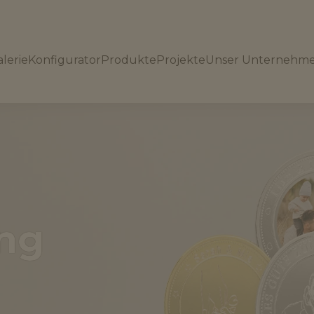
lerie
Konfigurator
Produkte
Projekte
Unser Unternehm
ung